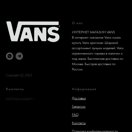
О нас
ИНТЕРНЕТ МАГАЗИН VANS
В интернет-магазине Vans-russia
купить Vans оригинал. Широкий
ассортимент лучших моделей. Vans
ограниченного тиража в наличии и
под заказ. Бесплатная доставка по
Москве. Быстрая доставка по
России.
Copyright © 2022.
Контакты
Информация
info@vans-russia.
ru
Доставка
Гарантии
FAQ
Контакты
Политика конфиденциальности