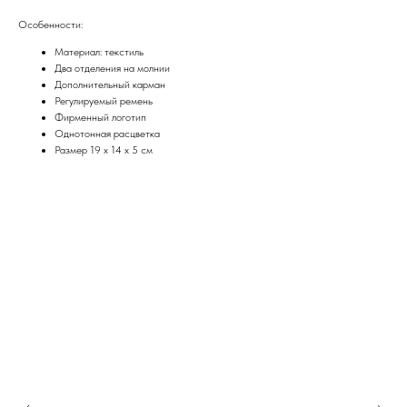
Особенности:
Материал: текстиль
Два отделения на молнии
Дополнительный карман
Регулируемый ремень
Фирменный логотип
Однотонная расцветка
Размер 19 x 14 x 5 см