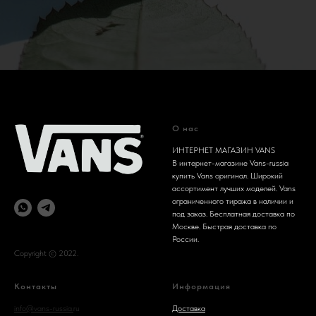
О нас
ИНТЕРНЕТ МАГАЗИН VANS
В интернет-магазине Vans-russia
купить Vans оригинал. Широкий
ассортимент лучших моделей. Vans
ограниченного тиража в наличии и
под заказ. Бесплатная доставка по
Москве. Быстрая доставка по
России.
Copyright © 2022.
Контакты
Информация
info@vans-russia.
ru
Доставка