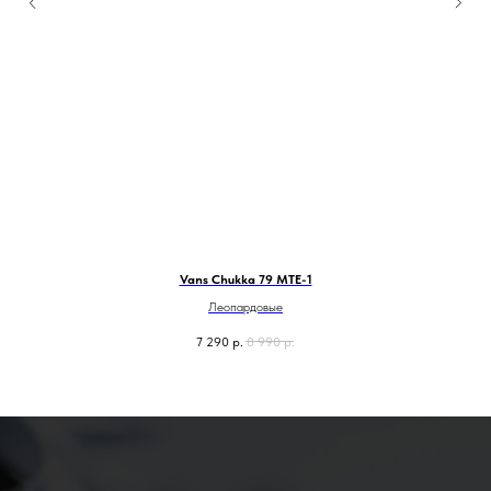
Vans Chukka 79 MTE-1
Леопардовые
7 290
р.
8 990
р.