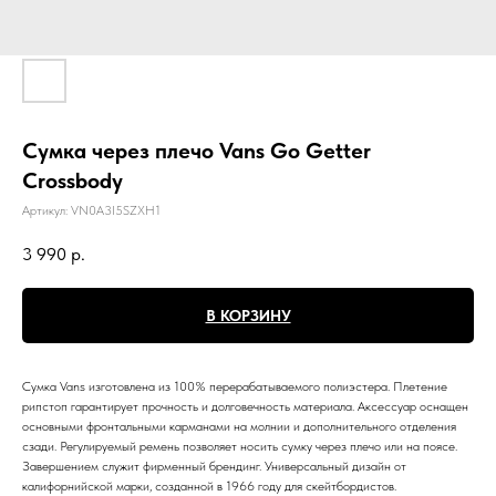
Сумка через плечо Vans Go Getter
Crossbody
Артикул:
VN0A3I5SZXH1
3 990
р.
В КОРЗИНУ
Сумка Vans изготовлена из 100% перерабатываемого полиэстера. Плетение
рипстоп гарантирует прочность и долговечность материала. Аксессуар оснащен
основными фронтальными карманами на молнии и дополнительного отделения
сзади. Регулируемый ремень позволяет носить сумку через плечо или на поясе.
Завершением служит фирменный брендинг. Универсальный дизайн от
калифорнийской марки, созданной в 1966 году для скейтбордистов.