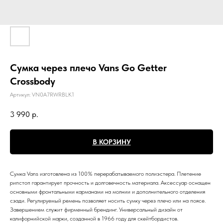
Сумка через плечо Vans Go Getter
Crossbody
Артикул:
VN0A7RWRBLK1
3 990
р.
В КОРЗИНУ
Сумка Vans изготовлена из 100% перерабатываемого полиэстера. Плетение
рипстоп гарантирует прочность и долговечность материала. Аксессуар оснащен
основными фронтальными карманами на молнии и дополнительного отделения
сзади. Регулируемый ремень позволяет носить сумку через плечо или на поясе.
Завершением служит фирменный брендинг. Универсальный дизайн от
калифорнийской марки, созданной в 1966 году для скейтбордистов.