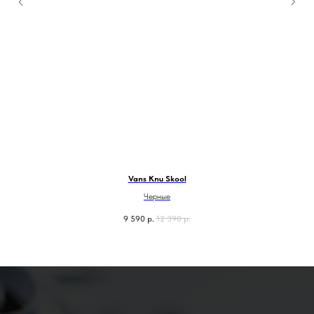
Vans Knu Skool
Черные
9 590
р.
12 390
р.