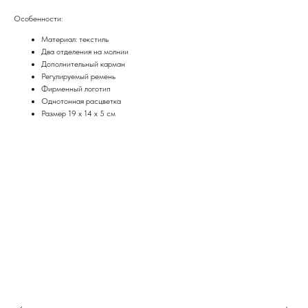
Особенности:
Материал: текстиль
Два отделения на молнии
Дополнительный карман
Регулируемый ремень
Фирменный логотип
Однотонная расцветка
Размер 19 x 14 x 5 см