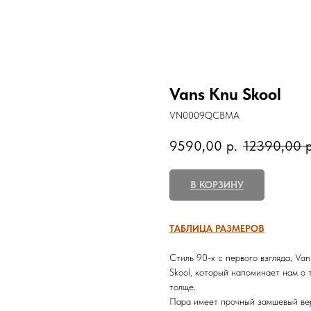
Vans Knu Skool
VN0009QCBMA
9590,00
р.
12390,00
р
В КОРЗИНУ
ТАБЛИЦА РАЗМЕРОВ
Стиль 90-х с первого взгляда, Va
Skool, который напоминает нам о 
толще.
Пара имеет прочный замшевый вер