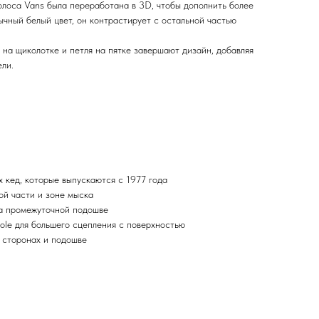
олоса Vans была переработана в 3D, чтобы дополнить более
ычный белый цвет, он контрастирует с остальной частью
 на щиколотке и петля на пятке завершают дизайн, добавляя
ли.
х кед, которые выпускаются с 1977 года
ой части и зоне мыска
а промежуточной подошве
ole для большего сцепления с поверхностью
 сторонах и подошве