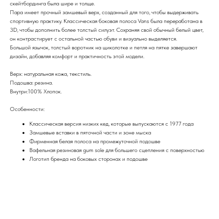
скейтбординга была шире и толще.
Пара имеет прочный замшевый верх, созданный для того, чтобы выдерживать
спортивную практику. Классическая боковая полоса Vans была переработана в
3D, чтобы дополнить более толстый силуэт. Сохраняя свой обычный белый цвет,
он контрастирует с остальной частью обуви и визуально выделяется.
Большой язычок, толстый воротник на щиколотке и петля на пятке завершают
дизайн, добавляя комфорт и практичность этой модели.
Верх: натуральная кожа, текстиль.
Подошва: резина.
Внутри:100% Хлопок.
Особенности:
Классическая версия низких кед, которые выпускаются с 1977 года
Замшевые вставки в пяточной части и зоне мыска
Фирменная белая полоса на промежуточной подошве
Вафельная резиновая gum sole для большего сцепления с поверхностью
Логотип бренда на боковых сторонах и подошве