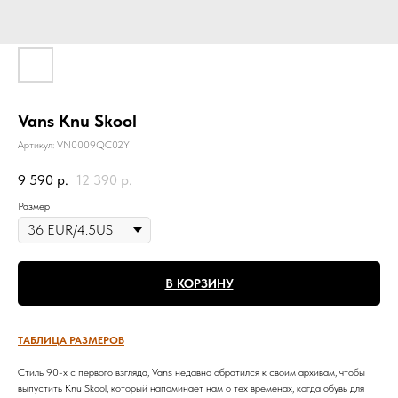
Vans Knu Skool
Артикул:
VN0009QC02Y
9 590
р.
12 390
р.
Размер
В КОРЗИНУ
ТАБЛИЦА РАЗМЕРОВ
Стиль 90-х с первого взгляда, Vans недавно обратился к своим архивам, чтобы
выпустить Knu Skool, который напоминает нам о тех временах, когда обувь для