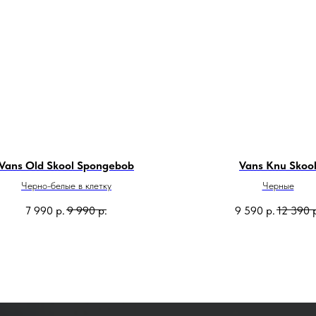
Vans Old Skool Spongebob
Vans Knu Skoo
Черно-белые в клетку
Черные
7 990
р.
9 990
р.
9 590
р.
12 390