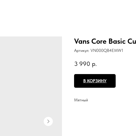
Vans Core Basic Cu
Артикул:
VN000QB4EMW1
3 990
р.
В КОРЗИНУ
Мятный