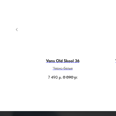
Vans Old Skool 36
Черно-белые
7 490
р.
8 890
р.