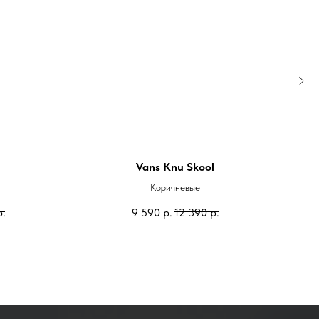
l
Vans Knu Skool
Коричневые
р.
9 590
р.
12 390
р.