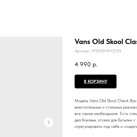
Vans Old Skool Cla
Артикул:
VN000H4YO3N
4 990
р.
В КОРЗИНУ
Модель Vans Old Skool Check Bac
вместительных и стильных рюкзако
все самое необходимое. Есть спе
два боковых отсека для бутылки 
отрегулировать под себя и создат