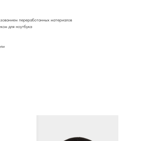
ьзованием переработанных материалов
ком для ноутбука
ели