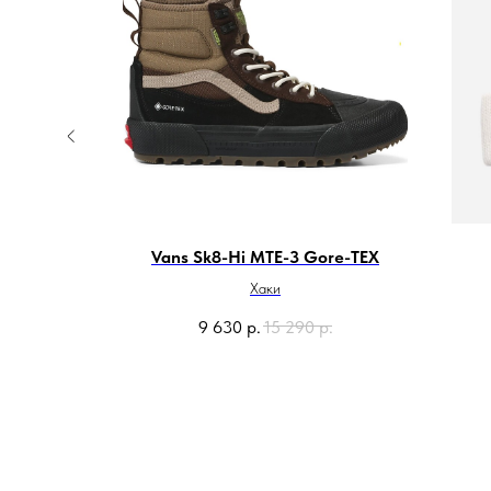
Vans Sk8-Hi MTE-3 Gore-TEX
Хаки
.
9 630
р.
15 290
р.