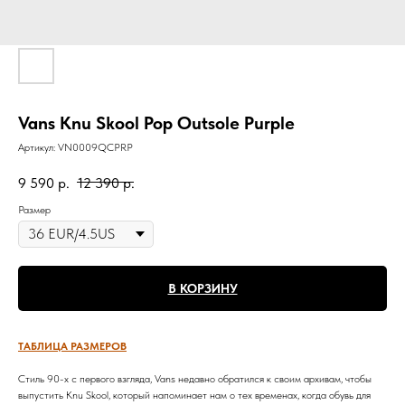
Vans Knu Skool Pop Outsole Purple
Артикул:
VN0009QCPRP
9 590
р.
12 390
р.
Размер
В КОРЗИНУ
ТАБЛИЦА РАЗМЕРОВ
Стиль 90-х с первого взгляда, Vans недавно обратился к своим архивам, чтобы
выпустить Knu Skool, который напоминает нам о тех временах, когда обувь для