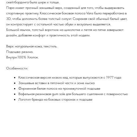
скейтбординга была шире и толще.
Пара имеет прочный замшевый верх, созданный для того, чтобы выдерживать
спортивную практику. Классическая боковая полоса Vans была переработана в
3D, чтобы дополнить более толстый силуэт. Сохраняя свой обычный белый цвет,
он контрастирует с остальной частью обуви и визуально выделяется.
Большой язычок, толстый воротник на щиколотке и петля на пятке завершают
дизайн, добавляя комфорт и практичность этой модели.
Верх: натуральная кожа, текстиль.
Подошва: резина.
Внутри:100% Хлопок.
Особенности:
Классическая версия низких кед, которые выпускаются с 1977 года
Замшевые вставки в пяточной части и зоне мыска
Фирменная белая полоса на промежуточной подошве
Вафельная резиновая gum sole для большего сцепления с поверхностью
Логотип бренда на боковых сторонах и подошве